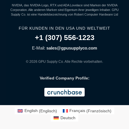
NVIDIA, das NVIDIA-Logo, RTX und ADA Lovelace sind Marken der NVIDIA
Corporation. Alle anderen Marken sind Eigentum ihrer jeweiligen Inhaber. GPU
Supply Co. ist eine Handelsbezeichnung von Robert Computer Hardware Ltd
FÜR KUNDEN IN DEN USA UND WELTWEIT
+1 (307) 556-1223
E-Mail:
sales@gpusupplyco.com
© 2026 GPU Supply Co. Alle Rechte vorbehalten.
Verified Company Profile:
English
(
Englisch
)
Français
(
Französisch
)
Deutsch