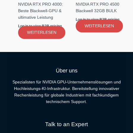
NVIDIA RTX PRO 4000:
NVIDIA RTX PRO 4500
Beste Blackwell-GPU &
Blackwell 32GB BULK
ultimative Leistung
Log in to view B2B pricing
WEITERLESEN
Log in to view B2B pricing
WEITERLESEN
Über uns
Spezialisten für NVIDIA GPU-Unternehmenslösungen und
Hochleistungs-KI-Infrastruktur. Bereitstellung innovativer
Rechenleistung für globale Industrien mit fachkundigem
technischem Support.
Talk to an Expert