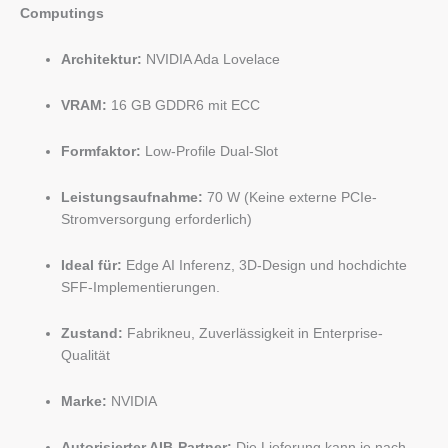
Computings
Architektur:
NVIDIA Ada Lovelace
VRAM:
16 GB GDDR6 mit ECC
Formfaktor:
Low-Profile Dual-Slot
Leistungsaufnahme:
70 W (Keine externe PCIe-
Stromversorgung erforderlich)
Ideal für:
Edge AI Inferenz, 3D-Design und hochdichte
SFF-Implementierungen.
Zustand:
Fabrikneu, Zuverlässigkeit in Enterprise-
Qualität
Marke:
NVIDIA
Autorisierter AIB-Partner:
Die Lieferung kann je nach