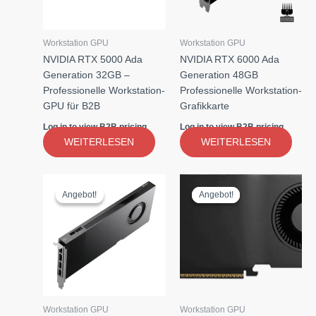
Workstation GPU
Workstation GPU
NVIDIA RTX 5000 Ada
NVIDIA RTX 6000 Ada
Generation 32GB –
Generation 48GB
Professionelle Workstation-
Professionelle Workstation-
GPU für B2B
Grafikkarte
Log in to view B2B pricing
Log in to view B2B pricing
WEITERLESEN
WEITERLESEN
Angebot!
Angebot!
Angebot!
Angebot!
Workstation GPU
Workstation GPU