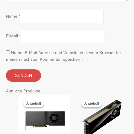
Name
*
E-Mail
*
Name, E-Mail-Adresse und Website in diesem Browser für
meinen nächsten Kommentar speichern.
Ähnliche Produkte
Angebot!
Angebot!
Angebot!
Angebot!