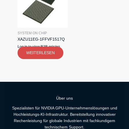
SYSTEM ON CHIP
XAZU11EG-1FFVF1517Q
Log in to view B2B pricing
WEITERLESEN
Über uns
Spezialisten für NVIDIA GPU-Unternehmenslösungen und
Hochleistungs-KI-Infrastruktur. Bereitstellung innovativer
Rechenleistung für globale Industrien mit fachkundigem
technischem Support.