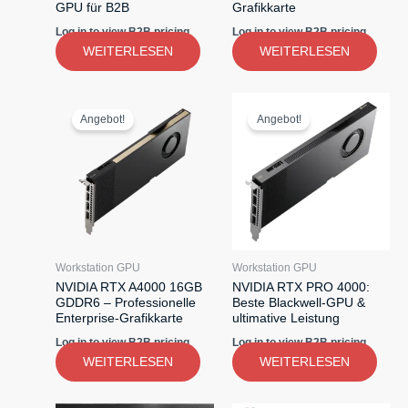
GPU für B2B
Grafikkarte
Log in to view B2B pricing
Log in to view B2B pricing
WEITERLESEN
WEITERLESEN
Angebot!
Angebot!
Workstation GPU
Workstation GPU
NVIDIA RTX A4000 16GB
NVIDIA RTX PRO 4000:
GDDR6 – Professionelle
Beste Blackwell-GPU &
Enterprise-Grafikkarte
ultimative Leistung
Log in to view B2B pricing
Log in to view B2B pricing
WEITERLESEN
WEITERLESEN