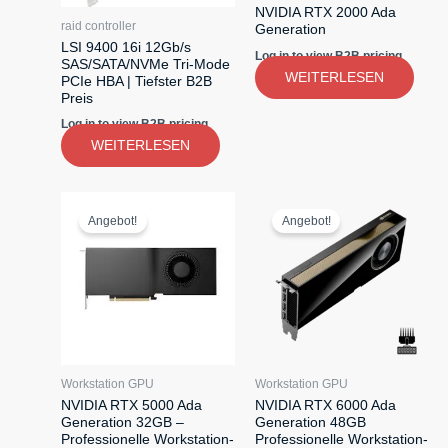
NVIDIA RTX 2000 Ada
raid controller
Generation
LSI 9400 16i 12Gb/s
Log in to view B2B pricing
SAS/SATA/NVMe Tri-Mode
WEITERLESEN
PCIe HBA | Tiefster B2B
Preis
Log in to view B2B pricing
WEITERLESEN
Angebot!
Angebot!
Workstation GPU
Workstation GPU
NVIDIA RTX 5000 Ada
NVIDIA RTX 6000 Ada
Generation 32GB –
Generation 48GB
Professionelle Workstation-
Professionelle Workstation-