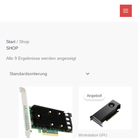
Zum
Inhalt
springen
Start
/ Shop
SHOP
Alle 9 Ergebnisse werden angezeigt
Angebot!
Workstation GPU