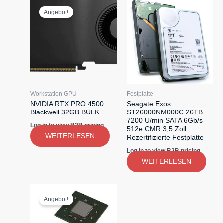
Angebot!
Workstation GPU
Festplatte
NVIDIA RTX PRO 4500
Seagate Exos
Blackwell 32GB BULK
ST26000NM000C 26TB
7200 U/min SATA 6Gb/s
Log in to view B2B pricing
512e CMR 3,5 Zoll
WEITERLESEN
Rezertifizierte Festplatte
Log in to view B2B pricing
WEITERLESEN
Angebot!