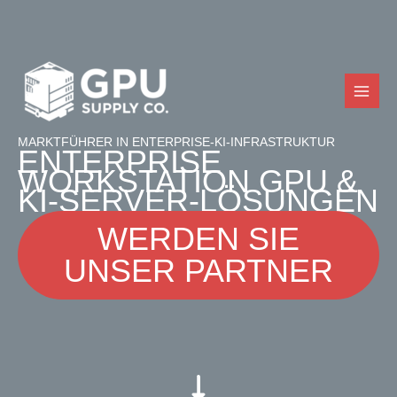
Zum
Inhalt
springen
MARKTFÜHRER IN ENTERPRISE-KI-INFRASTRUKTUR
ENTERPRISE
WORKSTATION GPU &
KI-SERVER-LÖSUNGEN
WERDEN SIE
UNSER PARTNER