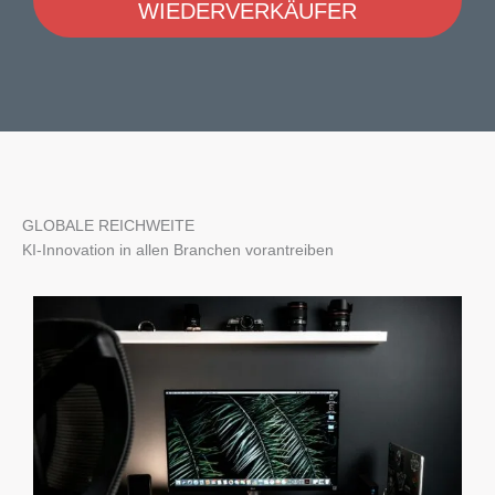
WIEDERVERKÄUFER
GLOBALE REICHWEITE
KI-Innovation in allen Branchen vorantreiben