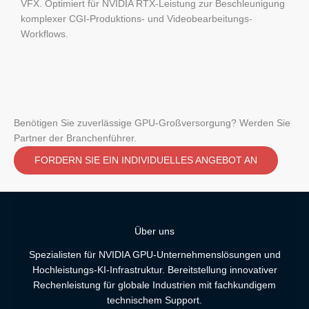
VFX. Optimiert für NVIDIA RTX-Leistung zur Beschleunigung
komplexer CGI-Produktions- und Videobearbeitungs-
Workflows.
Benötigen Sie zuverlässige GPU-Großversorgung? Werden Sie
Partner der Branchenführer.
FORDERN SIE EIN INDIVIDUELLES ANGEBOT AN
Über uns
Spezialisten für NVIDIA GPU-Unternehmenslösungen und
Hochleistungs-KI-Infrastruktur. Bereitstellung innovativer
Rechenleistung für globale Industrien mit fachkundigem
technischem Support.