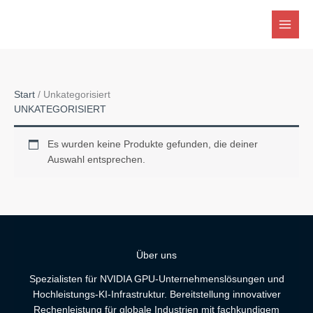
Zum
Inhalt
springen
Start
/ Unkategorisiert
UNKATEGORISIERT
Es wurden keine Produkte gefunden, die deiner
Auswahl entsprechen.
Über uns
Spezialisten für NVIDIA GPU-Unternehmenslösungen und
Hochleistungs-KI-Infrastruktur. Bereitstellung innovativer
Rechenleistung für globale Industrien mit fachkundigem