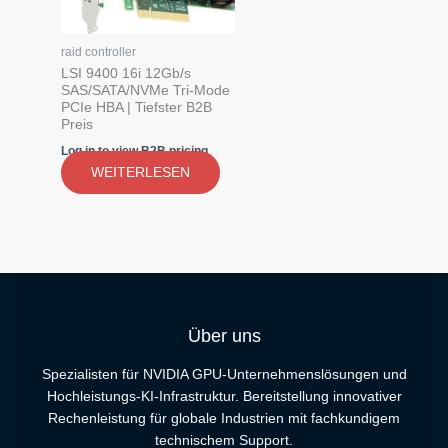
raid controller
LSI 9400 16i 12Gb/s
SAS/SATA/NVMe Tri-Mode
PCIe HBA | Tiefster B2B
Preis
Log in to view B2B pricing
WEITERLESEN
Über uns
Spezialisten für NVIDIA GPU-Unternehmenslösungen und
Hochleistungs-KI-Infrastruktur. Bereitstellung innovativer
Rechenleistung für globale Industrien mit fachkundigem
technischem Support.