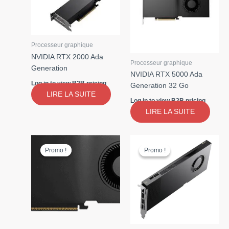
Processeur graphique
NVIDIA RTX 2000 Ada
Processeur graphique
Generation
NVIDIA RTX 5000 Ada
Log in to view B2B pricing
Generation 32 Go
LIRE LA SUITE
Log in to view B2B pricing
LIRE LA SUITE
Promo !
Promo !
Promo !
Promo !