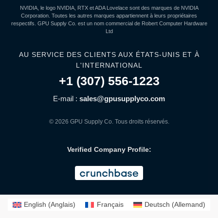
NVIDIA, le logo NVIDIA, RTX et ADA Lovelace sont des marques de NVIDIA
Corporation. Toutes les autres marques appartiennent à leurs propriétaires
respectifs. GPU Supply Co. est un nom commercial de Robert Computer Hardware
Ltd
AU SERVICE DES CLIENTS AUX ÉTATS-UNIS ET À
L'INTERNATIONAL
+1 (307) 556-1223
E-mail :
sales@gpusupplyco.com
© 2026 GPU Supply Co. Tous droits réservés.
Verified Company Profile:
English
(
Anglais
)
Français
Deutsch
(
Allemand
)