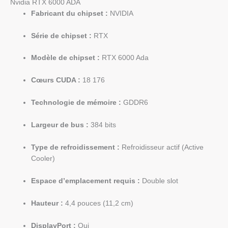
Nvidia RTX 6000 ADA
Fabricant du chipset :
NVIDIA
Série de chipset :
RTX
Modèle de chipset :
RTX 6000 Ada
Cœurs CUDA :
18 176
Technologie de mémoire :
GDDR6
Largeur de bus :
384 bits
Type de refroidissement :
Refroidisseur actif (Active
Cooler)
Espace d’emplacement requis :
Double slot
Hauteur :
4,4 pouces (11,2 cm)
DisplayPort :
Oui