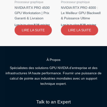
Processeur graphique
Processeur graphique
NVIDIA RTX PRO 4500
NVIDIA RTX PRO 4000 :
GPU Workstation | Prix
Le Meilleur GPU Blackwell
Garanti & Livraison
& Puissance Ultime
Log in to view B2B pricing
Log in to view B2B pricing
LIRE LA SUITE
LIRE LA SUITE
À Propos
Spécialistes des solutions GPU NVIDIA d’entreprise et des
infrastructures IA haute performance. Fournir une puissance de
calcul de pointe aux industries mondiales avec un support
technique expert.
Talk to an Expert