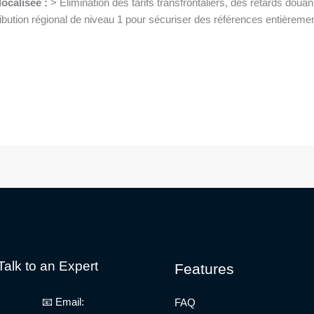
ocalisée :
> Élimination des tarifs transfrontaliers, des retards dou
ribution régional de niveau 1 pour sécuriser des références entièrem
Talk to an Expert
Features
📧 Email:
FAQ