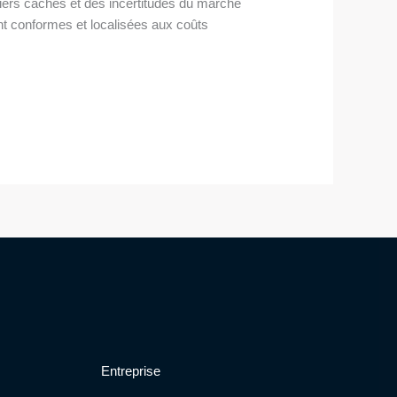
aniers cachés et des incertitudes du marché
ent conformes et localisées aux coûts
Entreprise