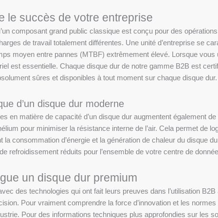
e le succès de votre entreprise
un composant grand public classique est conçu pour des opérations de
harges de travail totalement différentes. Une unité d’entreprise se c
temps moyen entre pannes (MTBF) extrêmement élevé. Lorsque vous ut
ériel est essentielle. Chaque disque dur de notre gamme B2B est cert
bsolument sûres et disponibles à tout moment sur chaque disque dur.
ique d’un disque dur moderne
es en matière de capacité d’un disque dur augmentent également de man
hélium pour minimiser la résistance interne de l’air. Cela permet de l
t la consommation d’énergie et la génération de chaleur du disque du
 de refroidissement réduits pour l’ensemble de votre centre de donnée
ingue un disque dur premium
avec des technologies qui ont fait leurs preuves dans l’utilisation B2B 
ision. Pour vraiment comprendre la force d’innovation et les normes 
ndustrie. Pour des informations techniques plus approfondies sur les so