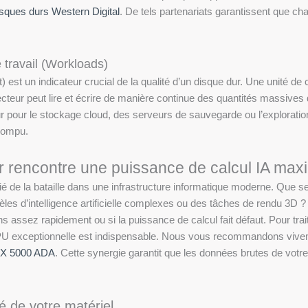
isques durs Western Digital
. De tels partenariats garantissent que 
 travail (Workloads)
t) est un indicateur crucial de la qualité d’un disque dur. Une unité 
e lecteur peut lire et écrire de manière continue des quantités massi
 pour le stockage cloud, des serveurs de sauvegarde ou l’exploration
rrompu.
r rencontre une puissance de calcul IA max
itié de la bataille dans une infrastructure informatique moderne. Qu
dèles d’intelligence artificielle complexes ou des tâches de rendu 3D ?
ns assez rapidement ou si la puissance de calcul fait défaut. Pour tr
GPU exceptionnelle est indispensable. Nous vous recommandons vive
X 5000 ADA
. Cette synergie garantit que les données brutes de vot
é de votre matériel