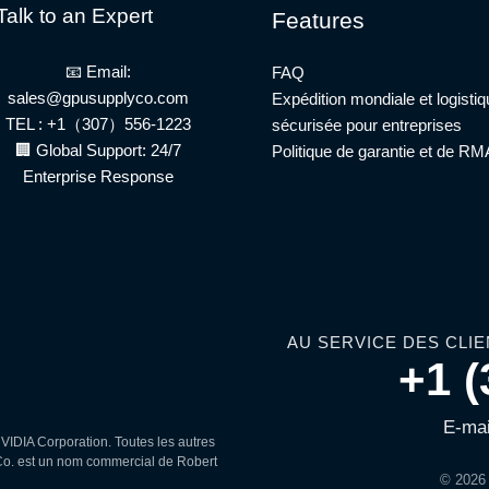
Talk to an Expert
Features
📧 Email:
FAQ
sales@gpusupplyco.com
Expédition mondiale et logisti
TEL : +1（307）556-1223
sécurisée pour entreprises
🏢 Global Support: 24/7
Politique de garantie et de RM
Enterprise Response
AU SERVICE DES CLIE
+1 (
E-mai
IDIA Corporation. Toutes les autres
 Co. est un nom commercial de Robert
© 2026 