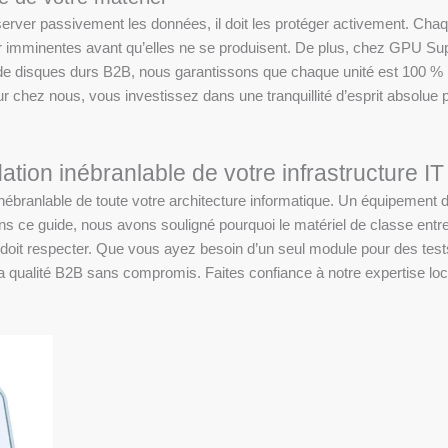
ver passivement les données, il doit les protéger activement. Chaqu
eur imminentes avant qu’elles ne se produisent. De plus, chez GPU S
de disques durs B2B, nous garantissons que chaque unité est 100 % ne
 chez nous, vous investissez dans une tranquillité d’esprit absolue 
ion inébranlable de votre infrastructure IT
ébranlable de toute votre architecture informatique. Un équipement de 
s ce guide, nous avons souligné pourquoi le matériel de classe entre
doit respecter. Que vous ayez besoin d’un seul module pour des tests
 qualité B2B sans compromis. Faites confiance à notre expertise locale